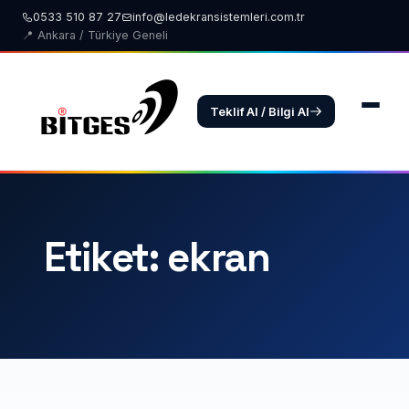
İçeriğe
0533 510 87 27
info@ledekransistemleri.com.tr
geç
📍 Ankara / Türkiye Geneli
Teklif Al / Bilgi Al
Etiket: ekran